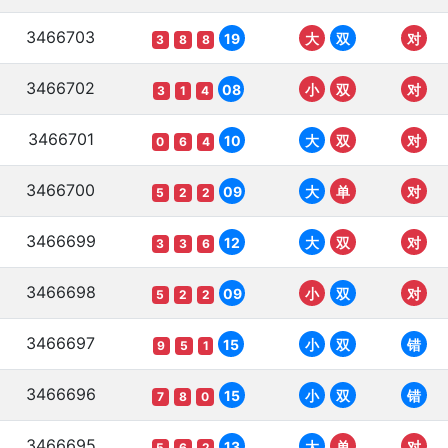
3466703
19
大
双
对
3
8
8
3466702
08
小
双
对
3
1
4
3466701
10
大
双
对
0
6
4
3466700
09
大
单
对
5
2
2
3466699
12
大
双
对
3
3
6
3466698
09
小
双
对
5
2
2
3466697
15
小
双
错
9
5
1
3466696
15
小
双
错
7
8
0
3466695
13
大
单
对
5
6
2