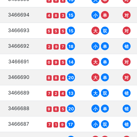
3466694
15
小
单
对
4
8
3
3466693
15
大
双
对
5
5
5
3466692
18
小
单
错
2
9
7
3466691
14
大
单
对
0
9
5
3466690
20
大
单
对
8
8
4
3466689
13
大
双
错
7
2
4
3466688
20
小
单
错
9
6
5
3466687
17
小
双
错
7
1
9