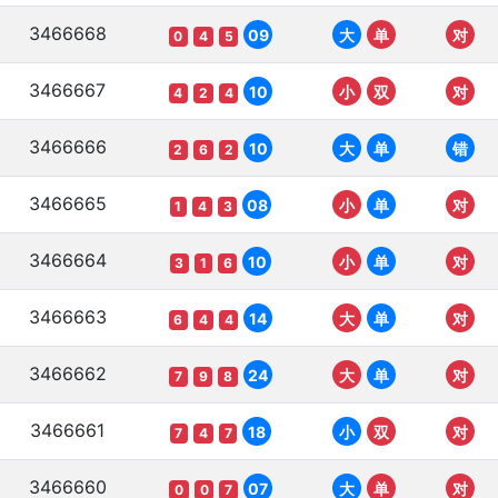
3466668
09
大
单
对
0
4
5
3466667
10
小
双
对
4
2
4
3466666
10
大
单
错
2
6
2
3466665
08
小
单
对
1
4
3
3466664
10
小
单
对
3
1
6
3466663
14
大
单
对
6
4
4
3466662
24
大
单
对
7
9
8
3466661
18
小
双
对
7
4
7
3466660
07
大
单
对
0
0
7