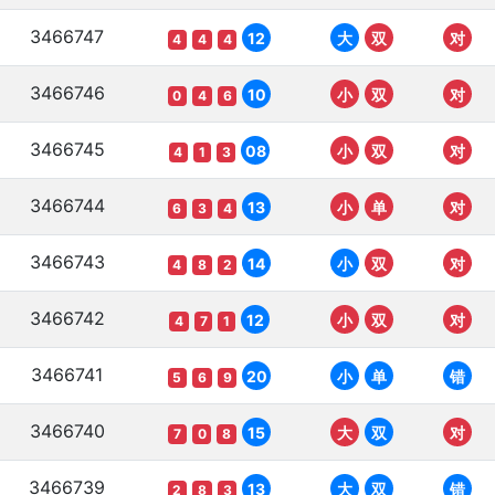
3466747
12
大
双
对
4
4
4
3466746
10
小
双
对
0
4
6
3466745
08
小
双
对
4
1
3
3466744
13
小
单
对
6
3
4
3466743
14
小
双
对
4
8
2
3466742
12
小
双
对
4
7
1
3466741
20
小
单
错
5
6
9
3466740
15
大
双
对
7
0
8
3466739
13
大
双
错
2
8
3