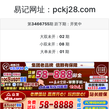
易记网址：pckj28.com
第
3466755
期 距下期：
开奖中
大双未开：
02
期
小双未开：
08
期
大单未开：
01
期